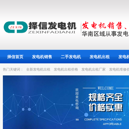
择信首页
发电机销售
二手发电机
发电机出租
发电
热门关键词：
全新发电机出租
发电机出租价格
发电机出租厂家
发电机维修