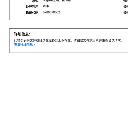
MapRequestHandler
通知
物
PHP
处理程序
登
0x80070002
错误代码
登
详细信息:
此错误表明文件或目录在服务器上不存在。请创建文件或目录并重新尝试请求。
查看详细信息 »