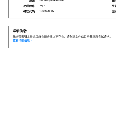
MapRequestHandler
通知
物
PHP
处理程序
登
0x80070002
错误代码
登
详细信息:
此错误表明文件或目录在服务器上不存在。请创建文件或目录并重新尝试请求。
查看详细信息 »