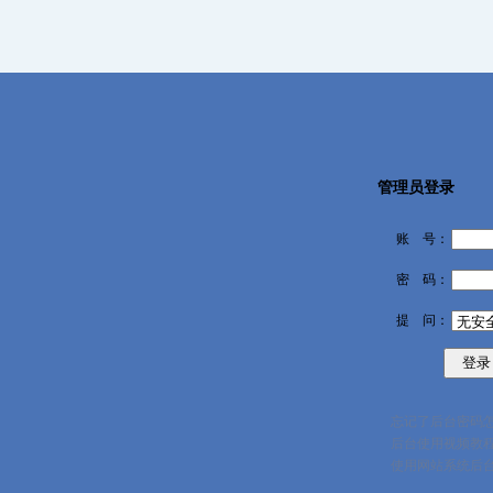
管理员登录
账 号：
密 码：
提 问：
忘记了后台密码
后台使用视频教
使用网站系统后