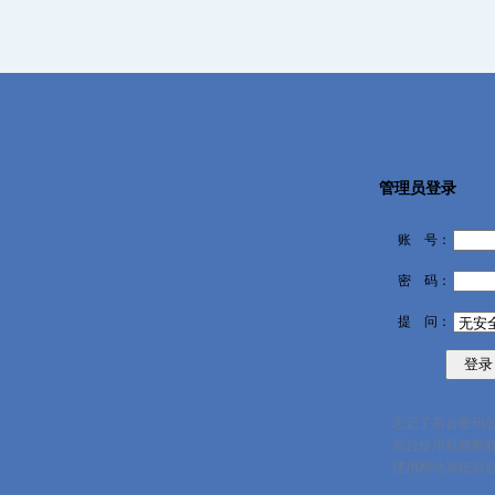
管理员登录
账 号：
密 码：
提 问：
忘记了后台密码
后台使用视频教
使用网站系统后